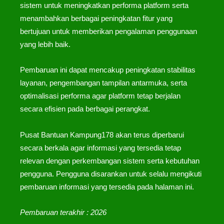
sistem untuk meningkatkan performa platform serta
menambahkan berbagai peningkatan fitur yang
bertujuan untuk memberikan pengalaman penggunaan
yang lebih baik.
Pembaruan ini dapat mencakup peningkatan stabilitas
layanan, pengembangan tampilan antarmuka, serta
optimalisasi performa agar platform tetap berjalan
secara efisien pada berbagai perangkat.
Pusat Bantuan Kampung178 akan terus diperbarui
secara berkala agar informasi yang tersedia tetap
relevan dengan perkembangan sistem serta kebutuhan
pengguna. Pengguna disarankan untuk selalu mengikuti
pembaruan informasi yang tersedia pada halaman ini.
Pembaruan terakhir : 2026