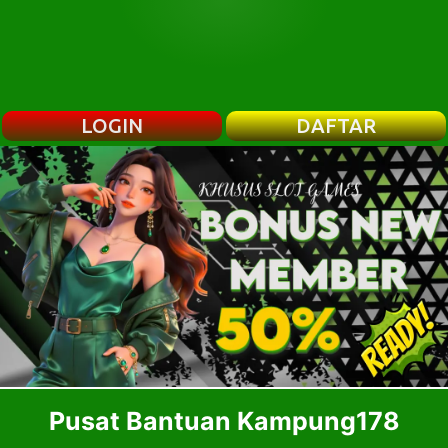
LOGIN
DAFTAR
Pusat Bantuan Kampung178