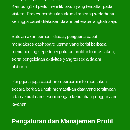
Kampung178 perlu memiliki akun yang terdaftar pada
sistem. Proses pembuatan akun dirancang sederhana
sehingga dapat dilakukan dalam beberapa langkah saja.
Setelah akun berhasil dibuat, pengguna dapat
mengakses dashboard utama yang berisi berbagai
menu penting seperti pengaturan profil, informasi akun,
serta pengelolaan aktivitas yang tersedia dalam
platform.
Pengguna juga dapat memperbarui informasi akun
secara berkala untuk memastikan data yang tersimpan
tetap akurat dan sesuai dengan kebutuhan penggunaan
layanan.
Pengaturan dan Manajemen Profil