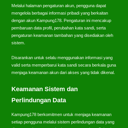
Melalui halaman pengaturan akun, pengguna dapat
mengelola berbagai informasi pribadi yang berkaitan
dengan akun Kampung178. Pengaturan ini mencakup
pembaruan data profil, perubahan kata sandi, serta
pengaturan keamanan tambahan yang disediakan oleh
sistem.
Disarankan untuk selalu menggunakan informasi yang
valid serta memperbarui kata sandi secara berkala guna
menjaga keamanan akun dari akses yang tidak dikenal.
Keamanan Sistem dan
Perlindungan Data
Kampung178 berkomitmen untuk menjaga keamanan
setiap pengguna melalui sistem perlindungan data yang